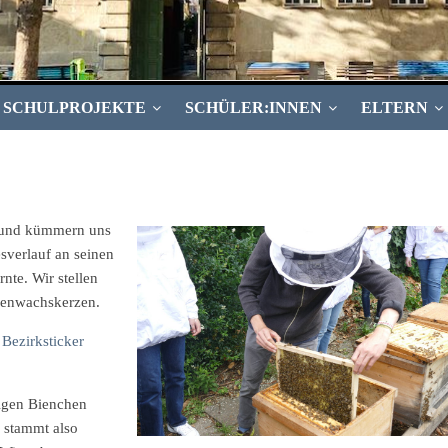
SCHULPROJEKTE
SCHÜLER:INNEN
ELTERN
 und kümmern uns
sverlauf an seinen
rnte. Wir stellen
nenwachskerzen.
 Bezirksticker
ßigen Bienchen
 stammt also