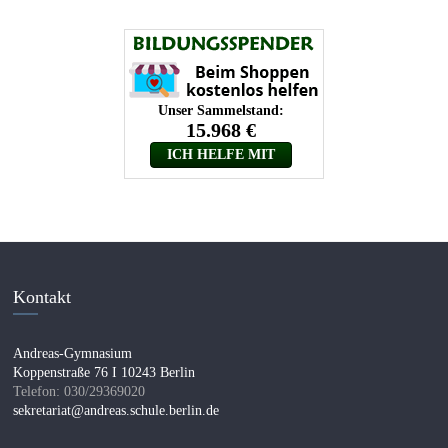
Kontakt
Andreas-Gymnasium
Koppenstraße 76 I 10243 Berlin
Telefon: 030/29369020
sekretariat@andreas.schule.berlin.de