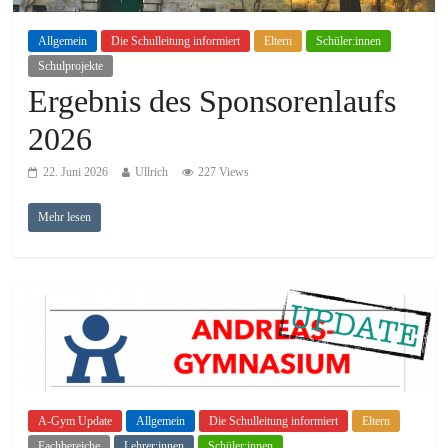
Allgemein
Die Schulleitung informiert
Eltern
Schüler:innen
Schulprojekte
Ergebnis des Sponsorenlaufs
2026
22. Juni 2026
Ullrich
227 Views
Mehr lesen
A-Gym Update
Allgemein
Die Schulleitung informiert
Eltern
Fachbereiche
Lehrer:innen
Schüler:innen