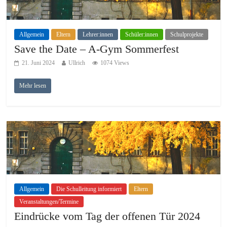
Allgemein
Eltern
Lehrer:innen
Schüler:innen
Schulprojekte
Save the Date – A-Gym Sommerfest
21. Juni 2024
Ullrich
1074 Views
Mehr lesen
Allgemein
Die Schulleitung informiert
Eltern
Veranstaltungen/Termine
Eindrücke vom Tag der offenen Tür 2024