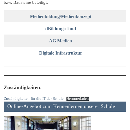
bzw. Bausteine beteiligt:
Medienbildung/Medienkonzept
dBildungscloud
AG Medien
Digitale Infrastruktur
Zuständigkeiten
:
Zuständigkeiten-für-die-IT-der-Schule
Herunterladen
Online-Angebot zum Kennenlernen unserer Schule