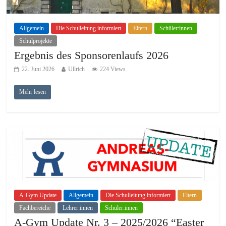
Allgemein
Die Schulleitung informiert
Eltern
Schüler:innen
Schulprojekte
Ergebnis des Sponsorenlaufs 2026
22. Juni 2026
Ullrich
224 Views
Mehr lesen
A-Gym Update
Allgemein
Die Schulleitung informiert
Eltern
Fachbereiche
Lehrer:innen
Schüler:innen
A-Gym Update Nr. 3 – 2025/2026 “Easter