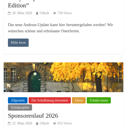
Edition”
26. März 2026
Ullrich
759 Views
Das neue Andreas-Update kann hier heruntergeladen werden! Wir
wünschen schöne und erholsame Osterferien.
Mehr lesen
Allgemein
Die Schulleitung informiert
Eltern
Schüler:innen
Schulprojekte
Sponsorenlauf 2026
22. März 2026
Ullrich
653 Views