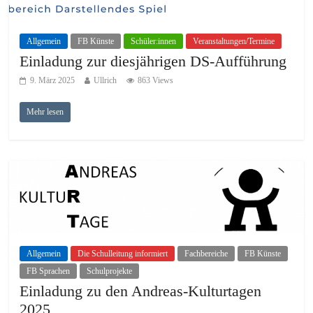
Allgemein
FB Künste
Schüler:innen
Veranstaltungen/Termine
Einladung zur diesjährigen DS-Aufführung
9. März 2025
Ullrich
863 Views
Mehr lesen
Allgemein
Die Schulleitung informiert
Fachbereiche
FB Künste
FB Sprachen
Schulprojekte
Einladung zu den Andreas-Kulturtagen
2025