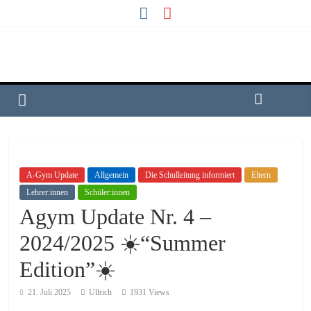
A-Gym Update
Allgemein
Die Schulleitung informiert
Eltern
Lehrer:innen
Schüler:innen
Agym Update Nr. 4 –
2024/2025 ☀️“Summer
Edition”☀️
21. Juli 2025
Ullrich
1931 Views