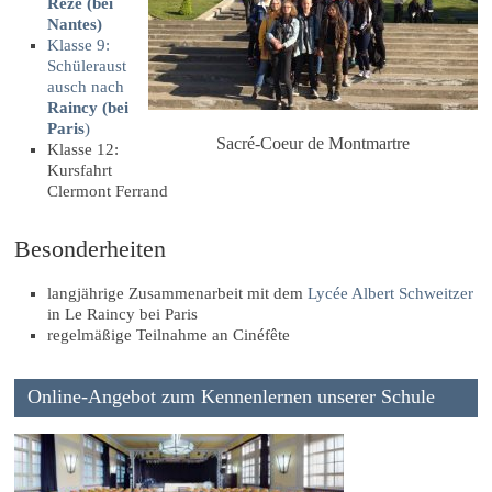
Rezé (bei
Nantes)
Klasse 9:
Schüleraust
ausch nach
Raincy (bei
Paris
)
Sacré-Coeur de Montmartre
Klasse 12:
Kursfahrt
Clermont Ferrand
Besonderheiten
langjährige Zusammenarbeit mit dem
Lycée Albert Schweitzer
in Le Raincy bei Paris
regelmäßige Teilnahme an Cinéfête
Online-Angebot zum Kennenlernen unserer Schule