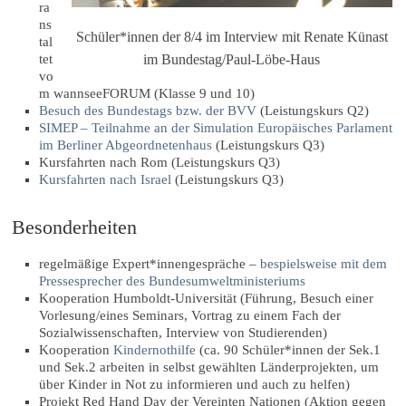
ra
ns
Schüler*innen der 8/4 im Interview mit Renate Künast
tal
tet
im Bundestag/Paul-Löbe-Haus
vo
m wannseeFORUM (Klasse 9 und 10)
Besuch des Bundestags bzw. der BVV
(Leistungskurs Q2)
SIMEP – Teilnahme an der Simulation Europäisches Parlament
im Berliner Abgeordnetenhaus
(Leistungskurs Q3)
Kursfahrten nach Rom (Leistungskurs Q3)
Kursfahrten nach Israel
(Leistungskurs Q3)
Besonderheiten
regelmäßige Expert*innengespräche –
bespielsweise mit dem
Pressesprecher des Bundesumweltministeriums
Kooperation Humboldt-Universität (Führung, Besuch einer
Vorlesung/eines Seminars, Vortrag zu einem Fach der
Sozialwissenschaften, Interview von Studierenden)
Kooperation
Kindernothilfe
(ca. 90 Schüler*innen der Sek.1
und Sek.2 arbeiten in selbst gewählten Länderprojekten, um
über Kinder in Not zu informieren und auch zu helfen)
Projekt Red Hand Day der Vereinten Nationen (Aktion gegen