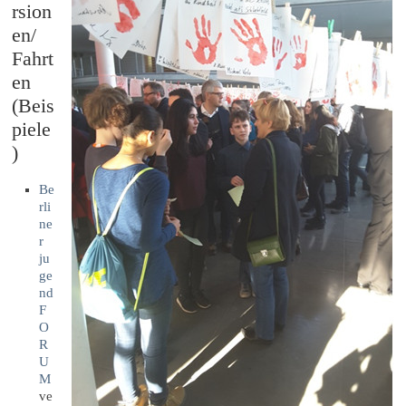
rsion
en/
Fahrt
en
(Beis
piele
)
Be
rli
ne
r
ju
ge
nd
F
O
R
U
M
ve