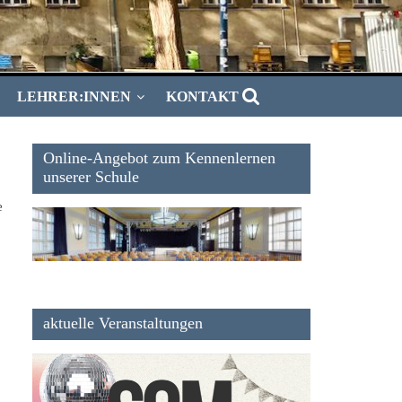
LEHRER:INNEN
KONTAKT
Online-Angebot zum Kennenlernen
unserer Schule
e
aktuelle Veranstaltungen