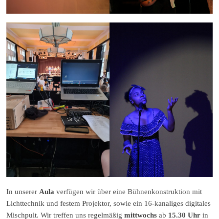
In unserer
Aula
verfügen wir über eine Bühnenkonstruktion mit
Lichttechnik und festem Projektor, sowie ein 16-kanaliges digitales
Mischpult. Wir treffen uns regelmäßig
mittwochs
ab
15.30 Uhr
in