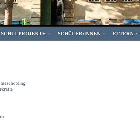
SCHULPROJEKTE
SCHÜLER:INNEN
ELTERN
omeschooling
rkräfte
rn