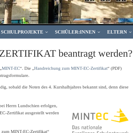
SCHULPROJEKTE
SCHÜLER:INNEN
ELTERN
ZERTIFIKAT beantragt werden?
„
MINT-EC
“. Die „
Handreichung zum MINT-EC-Zertifikat
“ (PDF)
ntragsformulare.
ig, sobald die Noten des 4. Kurshalbjahres bekannt sind, denn diese
 bei Herrn Lundschien erfolgen,
C-Zertifikat ausgestellt werden
ng zum MINT-EC-Zertifikat“