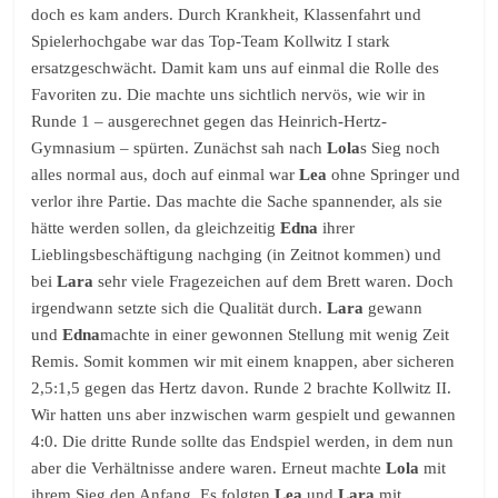
doch es kam anders. Durch Krankheit, Klassenfahrt und
Spielerhochgabe war das Top-Team Kollwitz I stark
ersatzgeschwächt. Damit kam uns auf einmal die Rolle des
Favoriten zu. Die machte uns sichtlich nervös, wie wir in
Runde 1 – ausgerechnet gegen das Heinrich-Hertz-
Gymnasium – spürten. Zunächst sah nach
Lola
s Sieg noch
alles normal aus, doch auf einmal war
Lea
ohne Springer und
verlor ihre Partie. Das machte die Sache spannender, als sie
hätte werden sollen, da gleichzeitig
Edna
ihrer
Lieblingsbeschäftigung nachging (in Zeitnot kommen) und
bei
Lara
sehr viele Fragezeichen auf dem Brett waren. Doch
irgendwann setzte sich die Qualität durch.
Lara
gewann
und
Edna
machte in einer gewonnen Stellung mit wenig Zeit
Remis. Somit kommen wir mit einem knappen, aber sicheren
2,5:1,5 gegen das Hertz davon. Runde 2 brachte Kollwitz II.
Wir hatten uns aber inzwischen warm gespielt und gewannen
4:0. Die dritte Runde sollte das Endspiel werden, in dem nun
aber die Verhältnisse andere waren. Erneut machte
Lola
mit
ihrem Sieg den Anfang. Es folgten
Lea
und
Lara
mit