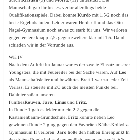
durch
Kristian
(9) und
Moritz
(11) unterstützt. Die
Mannschaft gab ihr bestes, verlor allerdings beide
Qualifikationsspiele. Dabei konnte
Kurdo
mit 1,5/2 noch das
beste Ergebnis holen. Leider waren Herder II und das Otto-
Nagel-Gymnasium noch etwas zu stark für uns. Wir verloren
gegen erstere knapp 2,5, gegen zweitere klar mit 1:5. Damit
schieden wir in der Vorrunde aus.
WK IV
Nach dem Auftritt im Januar war es der zweite Einsatz unserer
Youngsters, die mit Feuereifer bei der Sache waren. Auf
Leo
als Mannschaftsleiter und bewährtes Brett 1 war zu jeder Zeit
Verlass. Er steuerte mit 2/3 auch die meisten Punkte bei.
Dahinter saßen unseren
Fünfties
Rouven
,
Jaro
,
Linus
und
Fritz
.
In Runde 1 gab es leider nur ein 2:2 gegen die
Kastanienbaum-Grundschule.
Fritz
konnte neben Leo
gewinnen.Runde 2 ging gegen den Favoriten Käthe-Kollwitz-
Gymnasium II verloren.
Jaro
holte den halben Ehrenpunkt.In
der dritten Runde lief es dann endlich, wenn auch spät. Wir