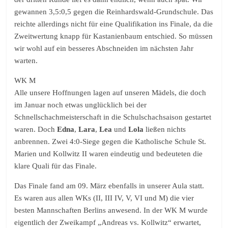
gewannen 3,5:0,5 gegen die Reinhardswald-Grundschule. Das
reichte allerdings nicht für eine Qualifikation ins Finale, da die
Zweitwertung knapp für Kastanienbaum entschied. So müssen
wir wohl auf ein besseres Abschneiden im nächsten Jahr
warten.
WK M
Alle unsere Hoffnungen lagen auf unseren Mädels, die doch
im Januar noch etwas unglücklich bei der
Schnellschachmeisterschaft in die Schulschachsaison gestartet
waren. Doch
Edna
,
Lara
,
Lea
und
Lola
ließen nichts
anbrennen. Zwei 4:0-Siege gegen die Katholische Schule St.
Marien und Kollwitz II waren eindeutig und bedeuteten die
klare Quali für das Finale.
Das Finale fand am 09. März ebenfalls in unserer Aula statt.
Es waren aus allen WKs (II, III IV, V, VI und M) die vier
besten Mannschaften Berlins anwesend. In der WK M wurde
eigentlich der Zweikampf „Andreas vs. Kollwitz“ erwartet,