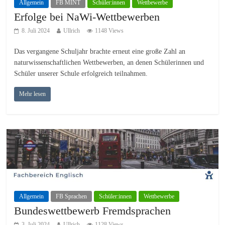
Allgemein
FB MINT
Schüler:innen
Wettbewerbe
Erfolge bei NaWi-Wettbewerben
8. Juli 2024
Ullrich
1148 Views
Das vergangene Schuljahr brachte erneut eine große Zahl an
naturwissenschaftlichen Wettbewerben, an denen Schülerinnen und
Schüler unserer Schule erfolgreich teilnahmen.
Mehr lesen
Allgemein
FB Sprachen
Schüler:innen
Wettbewerbe
Bundeswettbewerb Fremdsprachen
3. Juli 2024
Ullrich
1128 Views