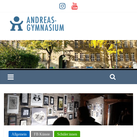
Allgemein
FB Künste
Schüler:innen