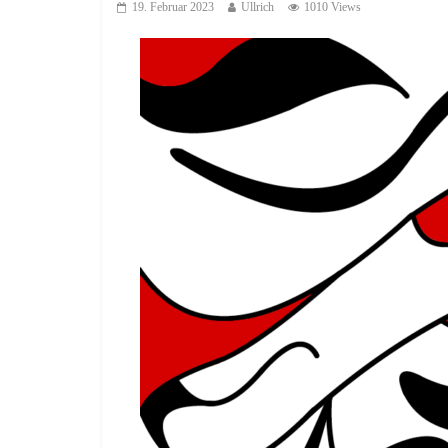
19. Februar 2023
Ullrich
1010 Views