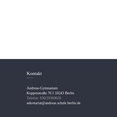
Kontakt
Andreas-Gymnasium
Koppenstraße 76 I 10243 Berlin
Telefon: 030/29369020
sekretariat@andreas.schule.berlin.de