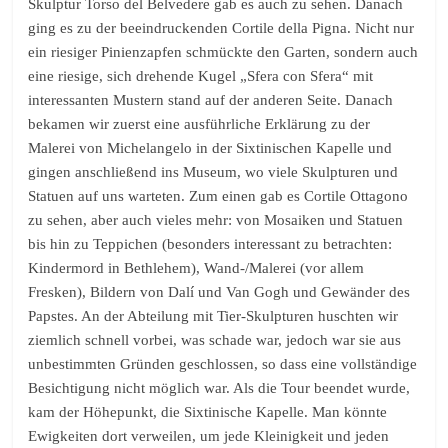
Skulptur Torso del Belvedere gab es auch zu sehen. Danach
ging es zu der beeindruckenden Cortile della Pigna. Nicht nur
ein riesiger Pinienzapfen schmückte den Garten, sondern auch
eine riesige, sich drehende Kugel „Sfera con Sfera“ mit
interessanten Mustern stand auf der anderen Seite. Danach
bekamen wir zuerst eine ausführliche Erklärung zu der
Malerei von Michelangelo in der Sixtinischen Kapelle und
gingen anschließend ins Museum, wo viele Skulpturen und
Statuen auf uns warteten. Zum einen gab es Cortile Ottagono
zu sehen, aber auch vieles mehr: von Mosaiken und Statuen
bis hin zu Teppichen (besonders interessant zu betrachten:
Kindermord in Bethlehem), Wand-/Malerei (vor allem
Fresken), Bildern von Dalí und Van Gogh und Gewänder des
Papstes. An der Abteilung mit Tier-Skulpturen huschten wir
ziemlich schnell vorbei, was schade war, jedoch war sie aus
unbestimmten Gründen geschlossen, so dass eine vollständige
Besichtigung nicht möglich war. Als die Tour beendet wurde,
kam der Höhepunkt, die Sixtinische Kapelle. Man könnte
Ewigkeiten dort verweilen, um jede Kleinigkeit und jeden