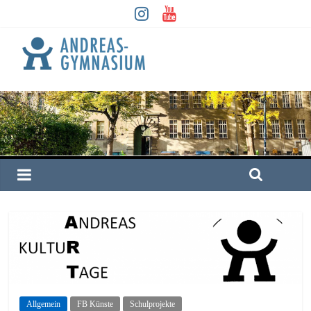
Allgemein
FB Künste
Schulprojekte