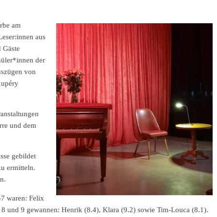
erbe am
Leser:innen aus
d Gäste
hüler*innen der
auszügen von
xupéry
ranstaltungen
arre und dem
sse gebildet
u ermitteln.
n.
7 waren: Felix
n 8 und 9 gewannen: Henrik (8.4), Klara (9.2) sowie Tim-Louca (8.1).