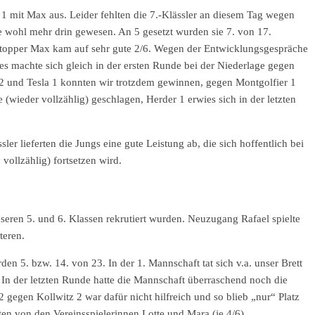
n 1 mit Max aus. Leider fehlten die 7.-Klässler an diesem Tag wegen
 wohl mehr drin gewesen. An 5 gesetzt wurden sie 7. von 17.
rstopper Max kam auf sehr gute 2/6. Wegen der Entwicklungsgespräche
ies machte sich gleich in der ersten Runde bei der Niederlage gegen
 und Tesla 1 konnten wir trotzdem gewinnen, gegen Montgolfier 1
(wieder vollzählig) geschlagen, Herder 1 erwies sich in der letzten
er lieferten die Jungs eine gute Leistung ab, die sich hoffentlich bei
 vollzählig) fortsetzen wird.
nseren 5. und 6. Klassen rekrutiert wurden. Neuzugang Rafael spielte
teren.
n 5. bzw. 14. von 23. In der 1. Mannschaft tat sich v.a. unser Brett
 In der letzten Runde hatte die Mannschaft überraschend noch die
2 gegen Kollwitz 2 war dafür nicht hilfreich und so blieb „nur“ Platz
en von den Vereinsspielerinnen Lotte und Mara (je 4/6).