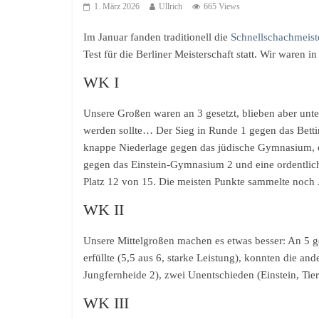
1. März 2026
Ullrich
665 Views
Im Januar fanden traditionell die
Schnellschachmeist
Test für die Berliner Meisterschaft statt. Wir waren i
WK I
Unsere Großen waren an 3 gesetzt, blieben aber unter
werden sollte… Der Sieg in Runde 1 gegen das Betti
knappe Niederlage gegen das jüdische Gymnasium, 
gegen das Einstein-Gymnasium 2 und eine ordentli
Platz 12 von 15. Die meisten Punkte sammelte noch 
WK II
Unsere Mittelgroßen machen es etwas besser: An 5 ge
erfüllte (5,5 aus 6, starke Leistung), konnten die a
Jungfernheide 2), zwei Unentschieden (Einstein, Tier
WK III