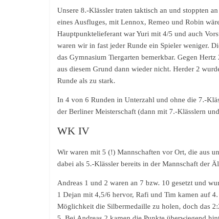
Unsere 8.-Klässler traten taktisch an und stoppten a
eines Ausfluges, mit Lennox, Remeo und Robin wäre
Hauptpunktelieferant war Yuri mit 4/5 und auch Vo
waren wir in fast jeder Runde ein Spieler weniger. D
das Gymnasium Tiergarten bemerkbar. Gegen Hertz 2
aus diesem Grund dann wieder nicht. Herder 2 wurde 
Runde als zu stark.
In 4 von 6 Runden in Unterzahl und ohne die 7.-Klässl
der Berliner Meisterschaft (dann mit 7.-Klässlern und
WK IV
Wir waren mit 5 (!) Mannschaften vor Ort, die aus u
dabei als 5.-Klässler bereits in der Mannschaft der Äl
Andreas 1 und 2 waren an 7 bzw. 10 gesetzt und wurde
1 Dejan mit 4,5/6 hervor, Rafi und Tim kamen auf 4.
Möglichkeit die Silbermedaille zu holen, doch das 2:
5. Bei Andreas 2 kamen die Punkte überwiegend hint