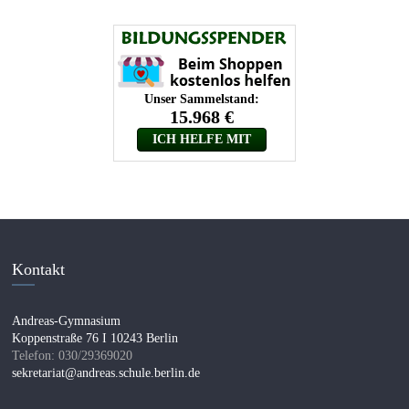
Kontakt
Andreas-Gymnasium
Koppenstraße 76 I 10243 Berlin
Telefon: 030/29369020
sekretariat@andreas.schule.berlin.de