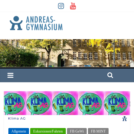
Allgemein
Exkursionen/Fahrten
FB GeWi
FB MINT