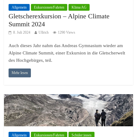
Allgemein
Exkursionen/Fahrten
Klima AG
Gletscherexkursion – Alpine Climate
Summit 2024
8. Juli 2024
Ullrich
1290 Views
Auch dieses Jahr nahm das Andreas Gymnasium wieder am
Alpine Climate Summit, einer Exkursion in die Gletscherwelt
des Hochgebirges, teil.
Mehr lesen
Allgemein
Exkursionen/Fahrten
Schüler:innen