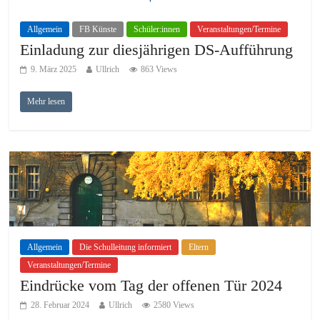
Allgemein
FB Künste
Schüler:innen
Veranstaltungen/Termine
Einladung zur diesjährigen DS-Aufführung
9. März 2025
Ullrich
863 Views
Mehr lesen
Allgemein
Die Schulleitung informiert
Eltern
Veranstaltungen/Termine
Eindrücke vom Tag der offenen Tür 2024
28. Februar 2024
Ullrich
2580 Views