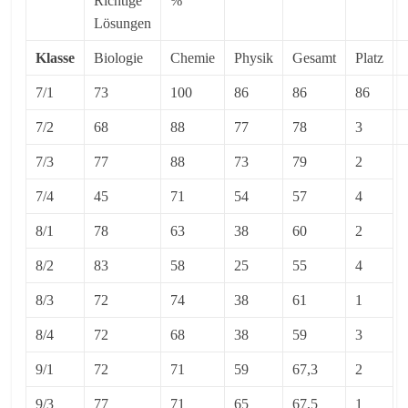
Richtige
%
Lösungen
Klasse
Biologie
Chemie
Physik
Gesamt
Platz
7/1
73
100
86
86
86
7/2
68
88
77
78
3
7/3
77
88
73
79
2
7/4
45
71
54
57
4
8/1
78
63
38
60
2
8/2
83
58
25
55
4
8/3
72
74
38
61
1
8/4
72
68
38
59
3
9/1
72
71
59
67,3
2
9/3
77
71
65
67,5
1