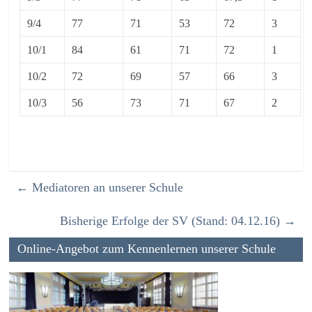
9/4
77
71
53
72
3
10/1
84
61
71
72
1
10/2
72
69
57
66
3
10/3
56
73
71
67
2
←
Mediatoren an unserer Schule
Bisherige Erfolge der SV (Stand: 04.12.16)
→
Online-Angebot zum Kennenlernen unserer Schule