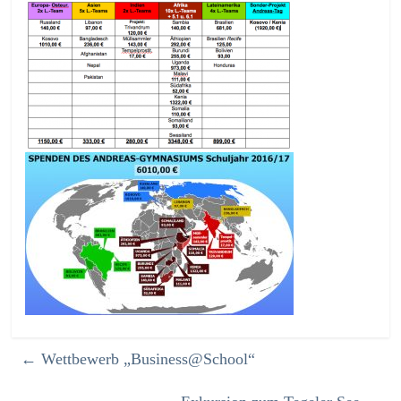
←
Wettbewerb „Business@School“