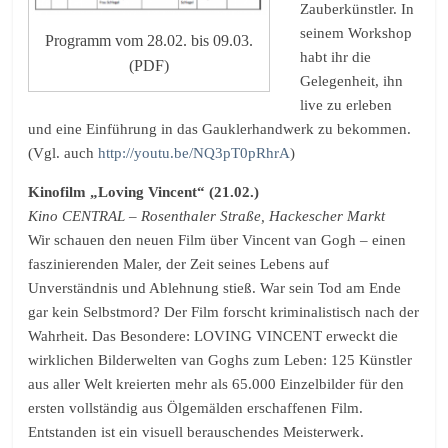
Zauberkünstler. In
seinem Workshop
Programm vom 28.02. bis 09.03.
habt ihr die
(PDF)
Gelegenheit, ihn
live zu erleben
und eine Einführung in das Gauklerhandwerk zu bekommen.
(Vgl. auch
http://youtu.be/NQ3pT0pRhrA
)
Kinofilm „Loving Vincent“ (21.02.)
Kino CENTRAL – Rosenthaler Straße, Hackescher Markt
Wir schauen den neuen Film über Vincent van Gogh – einen
faszinierenden Maler, der Zeit seines Lebens auf
Unverständnis und Ablehnung stieß. War sein Tod am Ende
gar kein Selbstmord? Der Film forscht kriminalistisch nach der
Wahrheit. Das Besondere: LOVING VINCENT erweckt die
wirklichen Bilderwelten van Goghs zum Leben: 125 Künstler
aus aller Welt kreierten mehr als 65.000 Einzelbilder für den
ersten vollständig aus Ölgemälden erschaffenen Film.
Entstanden ist ein visuell berauschendes Meisterwerk.