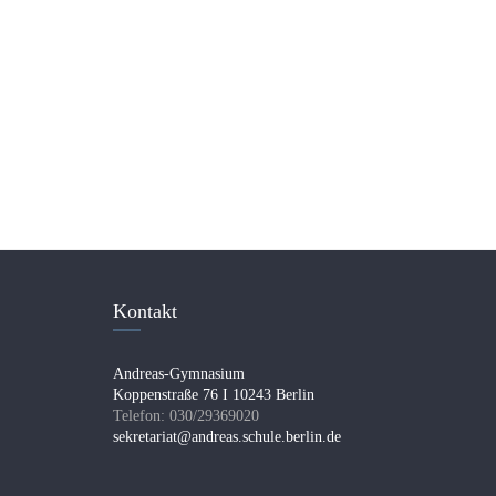
Kontakt
Andreas-Gymnasium
Koppenstraße 76 I 10243 Berlin
Telefon: 030/29369020
sekretariat@andreas.schule.berlin.de