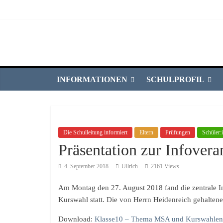
INFORMATIONEN
SCHULPROFIL
Die Schulleitung informiert
Eltern
Prüfungen
Schüler:
Präsentation zur Infove
4. September 2018
Ullrich
2161 Views
Am Montag den 27. August 2018 fand die zentrale 
Kurswahl statt. Die von Herrn Heidenreich gehaltene
Download:
Klasse10 – Thema MSA und Kurswahlen