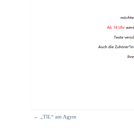
←
„TIL“ am Agym