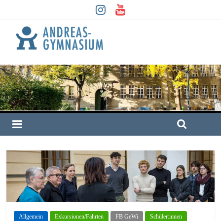
Allgemein
Exkursionen/Fahrten
FB GeWi
Schüler:innen