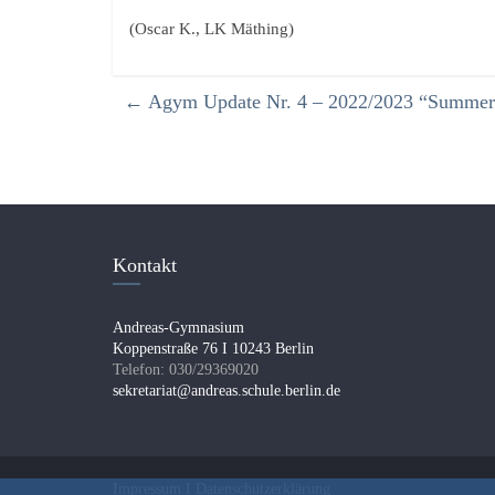
(Oscar K., LK Mäthing)
←
Agym Update Nr. 4 – 2022/2023 “Summer 
Kontakt
Andreas-Gymnasium
Koppenstraße 76 I 10243 Berlin
Telefon: 030/29369020
sekretariat@andreas.schule.berlin.de
Impressum I
Datenschutzerklärung