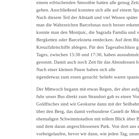
einem erfrischenden Smoothie hatten alle genug Zeit
gehen. Anschließend konnten sich alle auf einem S
Nach diesem Teil der Altstadt und viel Wissen spät
man die Wahrzeichen Barcelonas noch besser erkenn
konnte man den Montjuic, die Sagrada Familia und v
Bergketten oder Barceloneta entdecken. Auf dem R
Kreuzfahrtschiffe ablegen. Für den Tagesabschluss g
Tages, zwischen 15:30 und 17:30, haben ausnahmsl
gesonnt. Damit auch noch Zeit für das Abendessen bl
Nach einer kleinen Pause haben sich alle
irgendetwas zum essen gesucht: beliebt waren spanis
Der Mittwoch begann mit etwas Regen, der aber aufg
fuhr unser Bus direkt zum Strandort gab es einen V
Goldfisches sind wir Geokurse dann mit der Seilba
über den Berg, das damit verbundene Castell de Mont
ehemaligen Schwimmstadion mit tollem Blick über B
und dem daran angeschlossenen Park. Von dort aus 
vorbeigelaufen, bevor wir dann, wie jeden Tag, uns