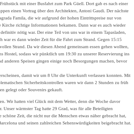
 Frühstück mit einer Busfahrt zum Park Güell. Dort gab es nach einer
uppen einen Vortrag über den Architekten, Antoni Gaudi. Der nächste
grada Famila, die wir aufgrund der hohen Eintrittspreise nur von
ie Kirche richtige Informationen bekamen. Dann war es auch wieder
 definitiv nötig war. Der eine Teil von uns war in einem Tapasladen,
ch war es dann wieder Zeit für die Fahrt zum Strand. Gegen 15:15
vollen Strand. Da wir diesen Abend gemeinsam essen gehen wollten,
ns Hostel, sodass wir pünktlich um 19:30 zu unserer Reservierung ins
 und anderen Speisen gingen einige noch Besorgungen machen, bevor
erscheinen, damit wir um 8 Uhr die Unterkunft verlassen konnten. Mit
ematischen Sicherheitskontrollen waren wir dann 2 Stunden zu früh
en gelegt oder Souvenirs gekauft.
en. Wir hatten viel Glück mit dem Wetter, denn die Woche davor
 Unser wärmster Tag hatte 29 Grad, was für alle Beteiligten
e schöne Zeit, die nicht nur die Menschen etwas näher gebracht hat,
Barcelona und seinen zahlreichen Sehenswürdigkeiten beigebracht hat.