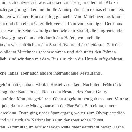
, um sich entweder etwas zu essen zu besorgen oder aufs Klo zu
paziergang umgucken und in die Atmosphäre Barcelonas eintauchen.
er haben wir einen Bootsausflug gemacht: Vom Mittelmeer aus konnte
en und sich einen Überblick verschaffen: vom sonnigen Deck aus
iele weitere Sehenswürdigkeiten wie den Strand, die umgrenzenden
ückweg gings dann auch durch den Hafen, wo auch die
ingen wir natürlich an den Strand. Während der heißesten Zeit des
os alle im Mittelmeer geschwommen und sich unter den Palmen
ieb, sind wir dann mit dem Bus zurück in die Unterkunft gefahren.
che Tapas, aber auch andere internationale Restaurants.
ehört hatte, sobald wir das Hostel verließen. Nach dem Frühstück
ortrag über Barceloneta. Nach dem Besuch des Frank Gehry
hn auf den Montjuïc gefahren. Oben angekommen gab es einen Vortrag
juïc, dann eine Mittagspause in der Bar Salts Barcelona, einem
arcelona. Dann ging unser Spaziergang weiter zum Olympiastadion
sind wir auch am Nationalmuseum der spanischen Kunst
eren Nachmittag im erfrischenden Mittelmeer verbracht haben. Dann