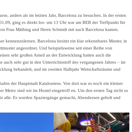
rse, anders als im letzten Jahr, Barcelona zu besuchen. In der ersten
.09, ging es direkt los- um 13 Uhr war am BER der Treffpunkt für
 von Frau Mäthing und Herrn Schmidt mit nach Barcelona kamen.
ser kennenzulernen. Barcelona besitzt ein klar erkennbares Muster, in
rettmuster angeordnet. Und beispielsweise seit einer Reihe von
einen sehr großen Anteil an der Entwicklung hatten auch die
e auch sehr gut in den Unterrichtsstoff des vergangenen Jahres – im
wicklung behandelt, und im zweiten Halbjahr Wirtschaftsräume und
hafen der Hauptstadt Kataloniens. Von dort war es noch ein kleiner
er Metro sind wir im Hostel eingetroff en. Um den ersten Tag nicht so
ür alle. Es wurden Spaziergänge gemacht, Abendessen geholt und