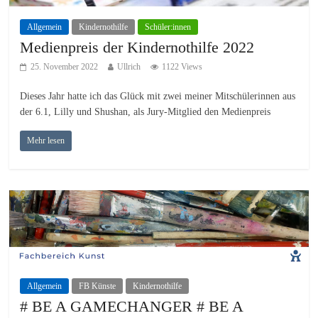
Allgemein
Kindernothilfe
Schüler:innen
Medienpreis der Kindernothilfe 2022
25. November 2022
Ullrich
1122 Views
Dieses Jahr hatte ich das Glück mit zwei meiner Mitschülerinnen aus
der 6.1, Lilly und Shushan, als Jury-Mitglied den Medienpreis
Mehr lesen
Allgemein
FB Künste
Kindernothilfe
# BE A GAMECHANGER # BE A