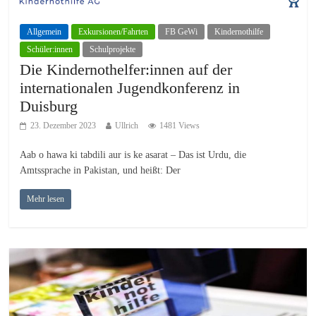
Allgemein
Exkursionen/Fahrten
FB GeWi
Kindernothilfe
Schüler:innen
Schulprojekte
Die Kindernothelfer:innen auf der
internationalen Jugendkonferenz in
Duisburg
23. Dezember 2023
Ullrich
1481 Views
Aab o hawa ki tabdili aur is ke asarat – Das ist Urdu, die
Amtssprache in Pakistan, und heißt: Der
Mehr lesen